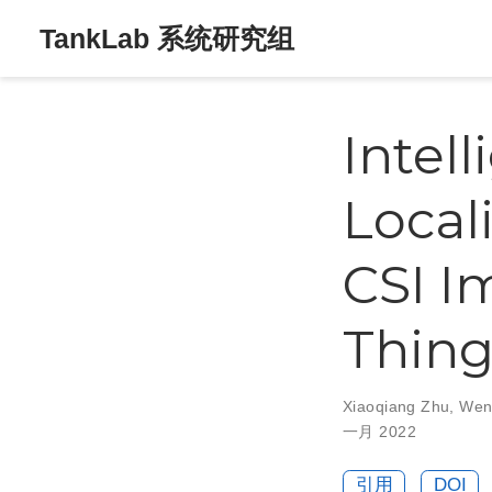
TankLab 系统研究组
Intel
Local
CSI I
Thing
Xiaoqiang Zhu
,
Wen
一月 2022
引用
DOI