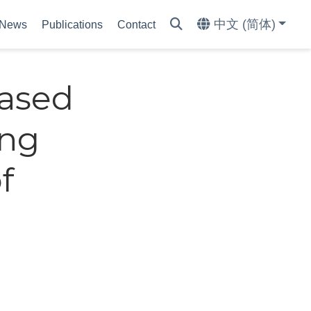
中文 (简体)
News
Publications
Contact
Based
ing
f