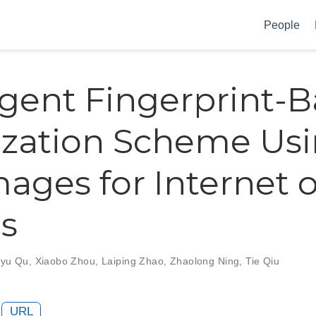
People
ligent Fingerprint-
ization Scheme Us
mages for Internet o
s
yu Qu
,
Xiaobo Zhou
,
Laiping Zhao
,
Zhaolong Ning
,
Tie Qiu
URL